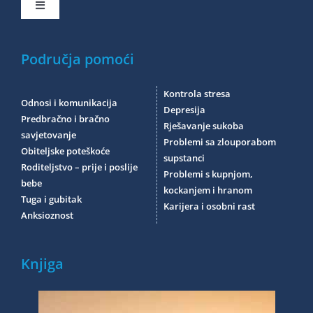
Toggle
Navigation
Početna
Područja pomoći
Područja pomoći
Kontrola stresa
Odnosi i komunikacija
Depresija
Predbračno i bračno
Rješavanje sukoba
Video predavanja
savjetovanje
Problemi sa zlouporabom
Obiteljske poteškoće
supstanci
Roditeljstvo – prije i poslije
Problemi s kupnjom,
O savjetovalištu
bebe
kockanjem i hranom
Tuga i gubitak
Karijera i osobni rast
Anksioznost
O meni
Knjiga
Blog