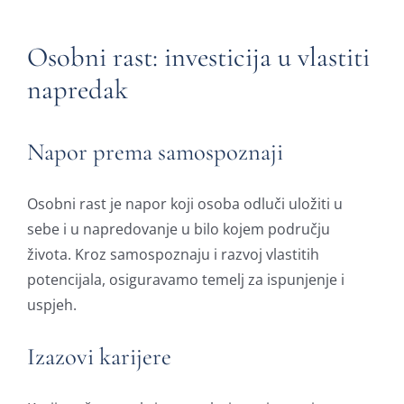
Blog
Osobni rast: investicija u vlastiti
napredak
Javi mi se
Članstvo
Napor prema samospoznaji
Osobni rast je napor koji osoba odluči uložiti u
sebe i u napredovanje u bilo kojem području
života. Kroz samospoznaju i razvoj vlastitih
potencijala, osiguravamo temelj za ispunjenje i
uspjeh.
Izazovi karijere