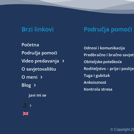
Brzi linkovi
Područja pomoći
Početna
Odnosi i komunikacija
Područja pomoći
Predbračno i bračno savje
Video predavanja
Obiteljske poteškoće
O savjetovalištu
Roditeljstvo – prije i poslij
Tuga i gubitak
O meni
Anksioznost
Blog
Kontrola stresa
Javi mi se
© Copyright 20