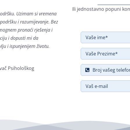
Ili jednostavno popuni kon
podršku. Uzimam si vremena
 podršku i razumijevanje. Bez
omognem pronaći rješenja i
ciju i dopusti mi da
u i ispunjenijem životu.
ivač Psihološkog