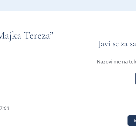
“Majka Tereza”
Javi se za s
Nazovi me na tel
17:00
i