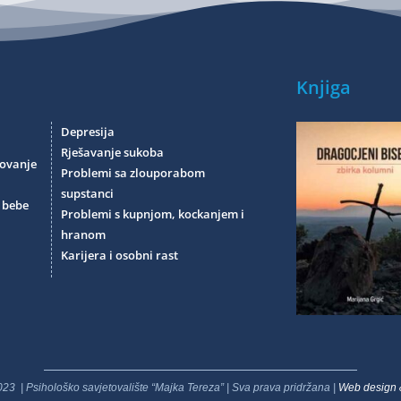
Knjiga
Depresija
Rješavanje sukoba
tovanje
Problemi sa zlouporabom
supstanci
e bebe
Problemi s kupnjom, kockanjem i
hranom
Karijera i osobni rast
23 | Psihološko savjetovalište “Majka Tereza” | Sva prava pridržana |
Web design 