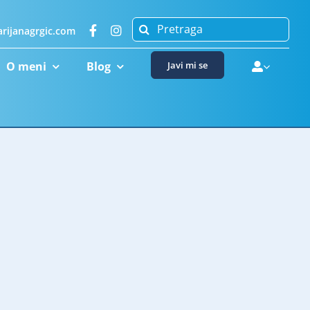
Search
rijanagrgic.com
for:
O meni
Blog
Javi mi se