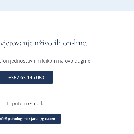
avjetovanje uživo ili on-line..
efon jednostavnim klikom na ovo dugme:
+387 63 145 080
Ili putem e-maila:
nfo@psiholog-marijanagrgic.com