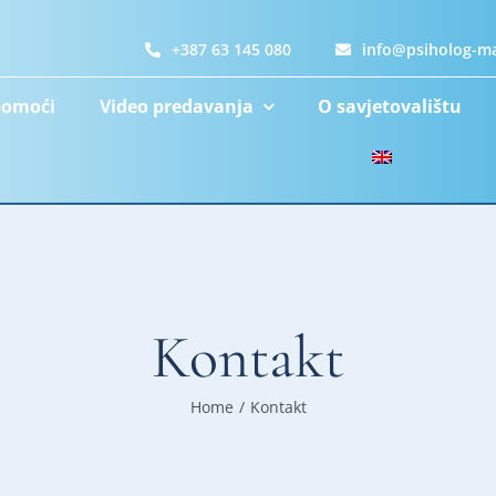
+387 63 145 080
info@psiholog-ma
pomoći
Video predavanja
O savjetovalištu
Kontakt
Home
/
Kontakt